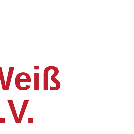
Weiß
.V.
t 1920.